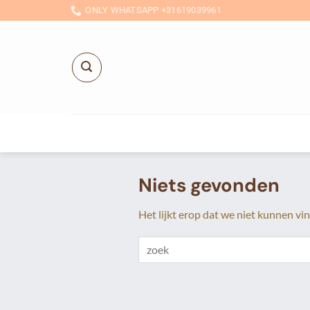
Ga
ONLY WHATSAPP +31619039961
naar
inhoud
Niets gevonden
Het lijkt erop dat we niet kunnen vi