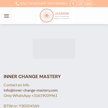
Ga
ONLY WHATSAPP +31619039961
naar
inhoud
INNER CHANGE MASTERY
Contact en Info
info@inner-change-mastery.com
Only WhatsApp +31619039961
B.T.W nr: Y3032456N